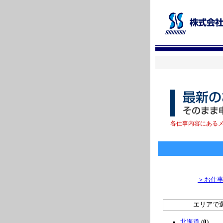
各仕事内容にある
＞お仕
エリアで
北海道
(
0
)