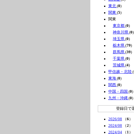
東北
(
0
)
関東
(
5
)
関東
東京都
(
0
)
神奈川県
(
0
)
埼玉県
(
0
)
栃木県
(
79
)
群馬県
(
39
)
千葉県
(
0
)
茨城県
(
4
)
甲信越・北陸
(
東海
(
0
)
関西
(
0
)
中国・四国
(
0
)
九州・沖縄
(
0
)
登録日で
2026/08
（
6
）
2024/08
（
2
）
2024/04
（
1
）