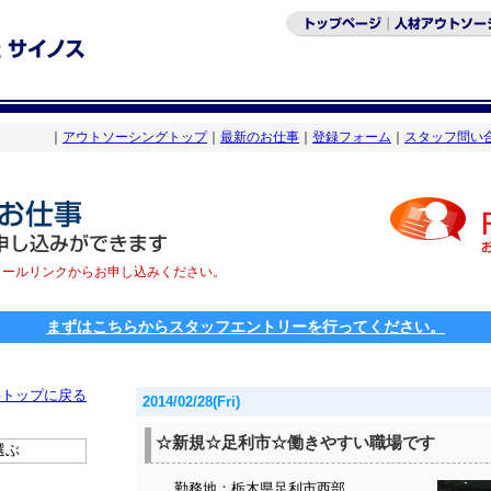
｜
アウトソーシングトップ
｜
最新のお仕事
｜
登録フォーム
｜
スタッフ問い
メールリンクからお申し込みください。
まずはこちらからスタッフエントリーを行ってください。
事トップに戻る
2014/02/28(
Fri
)
☆新規☆足利市☆働きやすい職場です
選ぶ
勤務地：栃木県足利市西部