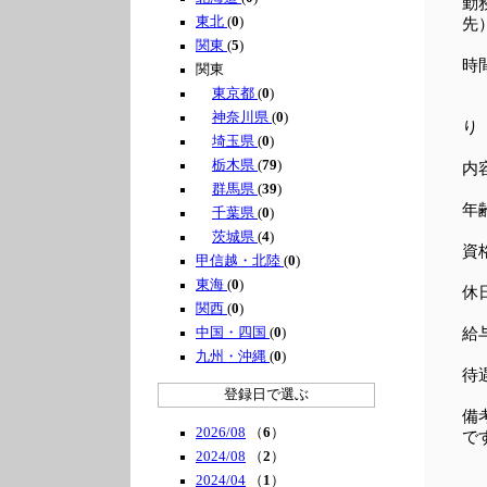
勤
東北
(
0
)
先
関東
(
5
)
時間
関東
?
東京都
(
0
)
?
神奈川県
(
0
)
り
埼玉県
(
0
)
栃木県
(
79
)
内
群馬県
(
39
)
年
千葉県
(
0
)
茨城県
(
4
)
資
甲信越・北陸
(
0
)
東海
(
0
)
休
関西
(
0
)
中国・四国
(
0
)
給
九州・沖縄
(
0
)
待
登録日で選ぶ
備
2026/08
（
6
）
で
2024/08
（
2
）
2024/04
（
1
）