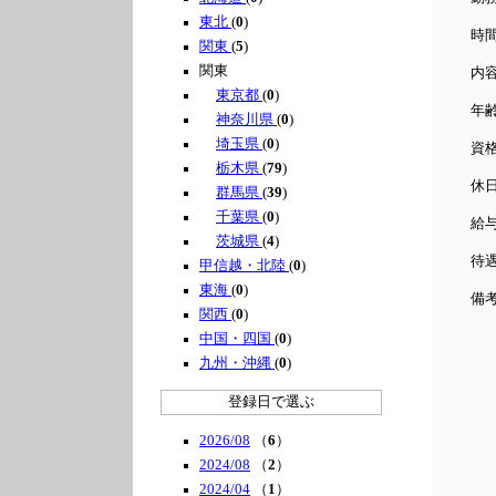
東北
(
0
)
時間
関東
(
5
)
関東
内
東京都
(
0
)
年
神奈川県
(
0
)
埼玉県
(
0
)
資
栃木県
(
79
)
休
群馬県
(
39
)
千葉県
(
0
)
給与
茨城県
(
4
)
待
甲信越・北陸
(
0
)
東海
(
0
)
備
関西
(
0
)
無
中国・四国
(
0
)
九州・沖縄
(
0
)
登録日で選ぶ
2026/08
（
6
）
2024/08
（
2
）
2024/04
（
1
）