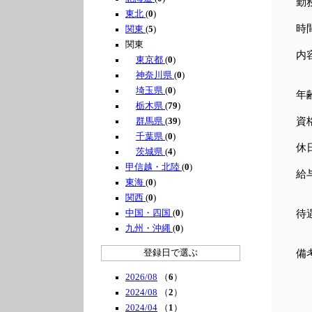
勤
東北
(
0
)
時間
関東
(
5
)
関東
内
東京都
(
0
)
梱
神奈川県
(
0
)
埼玉県
(
0
)
年
栃木県
(
79
)
資
群馬県
(
39
)
千葉県
(
0
)
休
茨城県
(
4
)
甲信越・北陸
(
0
)
給
東海
(
0
)
時
関西
(
0
)
中国・四国
(
0
)
待
九州・沖縄
(
0
)
登録日で選ぶ
備
2026/08
（
6
）
2024/08
（
2
）
2024/04
（
1
）