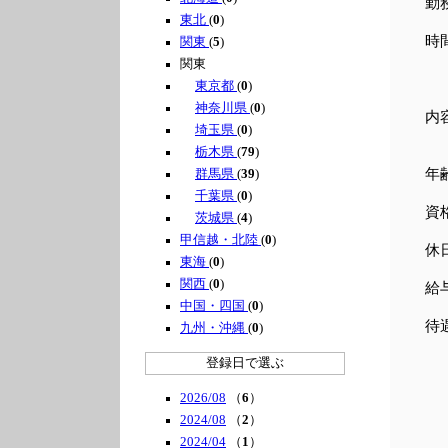
勤
東北
(
0
)
時間
関東
(
5
)
関東
1
東京都
(
0
)
神奈川県
(
0
)
内
埼玉県
(
0
)
（
栃木県
(
79
)
年
群馬県
(
39
)
千葉県
(
0
)
資
茨城県
(
4
)
甲信越・北陸
(
0
)
休
東海
(
0
)
関西
(
0
)
給
中国・四国
(
0
)
待
九州・沖縄
(
0
)
登録日で選ぶ
2026/08
（
6
）
2024/08
（
2
）
2024/04
（
1
）