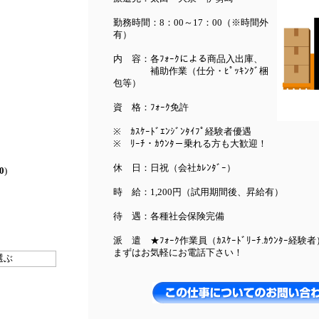
勤務時間：8：00～17：00（※時間外
有）
内 容：各ﾌｫｰｸによる商品入出庫、
補助作業（仕分・ﾋﾟｯｷﾝｸﾞ梱
包等）
資 格：ﾌｫｰｸ免許
※ ｶｽｹｰﾄﾞｴﾝｼﾞﾝﾀｲﾌﾟ経験者優遇
※ ﾘｰﾁ・ｶｳﾝﾀ－乗れる方も大歓迎！
休 日：日祝（会社ｶﾚﾝﾀﾞｰ）
0
)
時 給：1,200円（試用期間後、昇給有）
待 遇：各種社会保険完備
派 遣 ★ﾌｫｰｸ作業員（ｶｽｹｰﾄﾞﾘｰﾁ.ｶｳﾝﾀｰ経
まずはお気軽にお電話下さい！
選ぶ