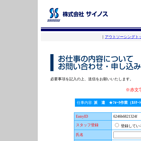
｜
アウトソーシングト
必要事項を記入の上、送信をお願いいたします。
※赤文
仕事内容:
派 遣 ★ﾌｫｰｸ作業（ｶｽｹｰﾄ
EntryID
6246b6821324f
スタッフ登録
登録して
氏名