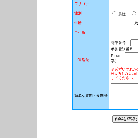
フリガナ
性別
男性
年齢
歳
ご住所
電話番号
携帯電話番号
E-mail
ご連絡先
字）
※必ずいずれか
※入力しない項
してください。
簡単な質問・疑問等