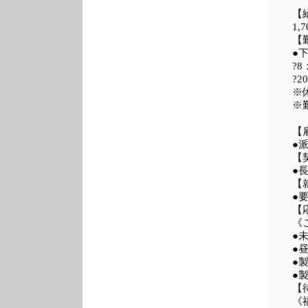
【
1,
【
●
?8
?2
※
※
【
●
【
●
【
●
【
《
●
●
●
●
【
《