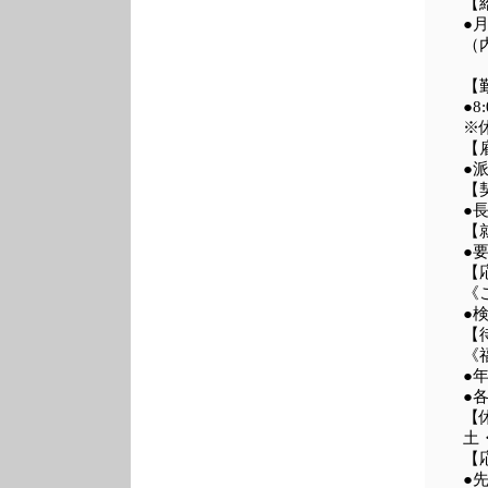
【
●
（内
【
●8
※
【
●
【
●
【
●
【
《
●
【
《
●
●
【
土
【
●