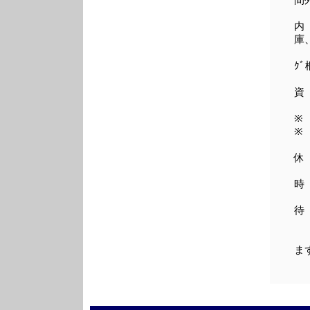
間
内
庫
補
ｸ
資
※ 
※
休
時
待
ま