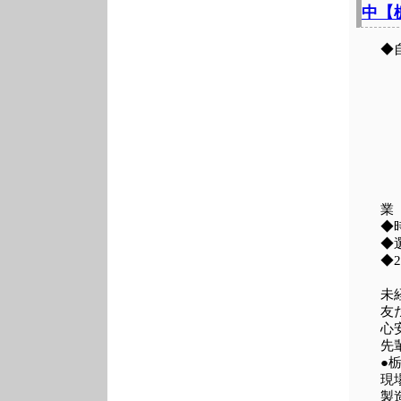
中【
◆
◆
◆
◆
未
友
心
先
●
現
製