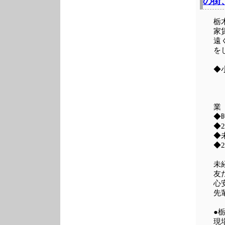
の街
栃
家
遠
を
◆
◆
◆
◆
◆
未
友
心
先
●
現