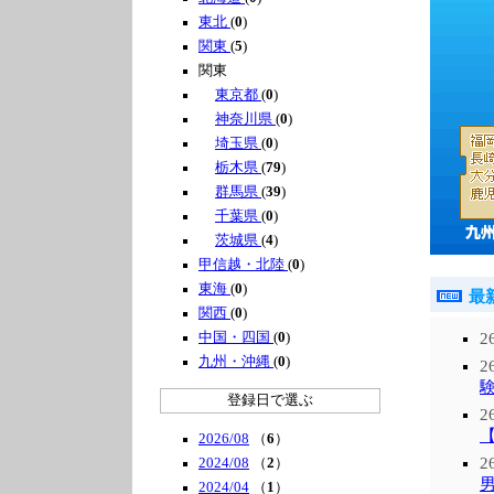
東北
(
0
)
関東
(
5
)
関東
東京都
(
0
)
神奈川県
(
0
)
埼玉県
(
0
)
栃木県
(
79
)
群馬県
(
39
)
千葉県
(
0
)
茨城県
(
4
)
甲信越・北陸
(
0
)
東海
(
0
)
最
関西
(
0
)
中国・四国
(
0
)
2
九州・沖縄
(
0
)
2
登録日で選ぶ
2
2026/08
（
6
）
2
2024/08
（
2
）
2024/04
（
1
）