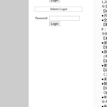
1,
※
Admin Login
【
●月
Password:
●
【
8：
※
【
●
【
●
（
【
●
【
《
●
●
【
《
●
※
●