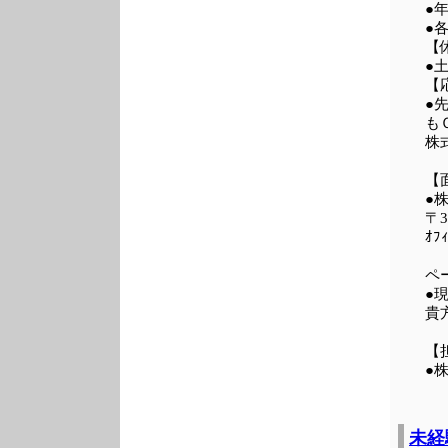
●
●
【
●
【
●
も
株

【
●
〒3
ｵﾌ
ペ
貴
【
●
未経