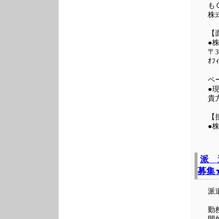
も
株

【
●
〒3
ｵﾌ
ペ
貴
【
●
派 遣
募集
派
勤