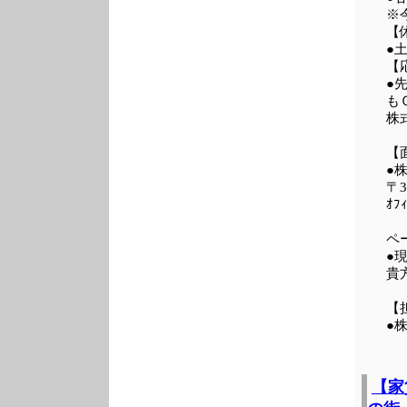
※
【
●
【
●
も
株

【
●
〒3
ｵﾌ
ペ
貴
【
●
【家