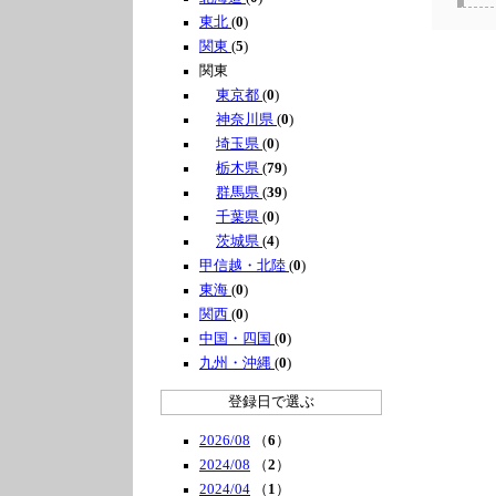
東北
(
0
)
関東
(
5
)
関東
東京都
(
0
)
神奈川県
(
0
)
埼玉県
(
0
)
栃木県
(
79
)
群馬県
(
39
)
千葉県
(
0
)
茨城県
(
4
)
甲信越・北陸
(
0
)
東海
(
0
)
関西
(
0
)
中国・四国
(
0
)
九州・沖縄
(
0
)
登録日で選ぶ
2026/08
（
6
）
2024/08
（
2
）
2024/04
（
1
）