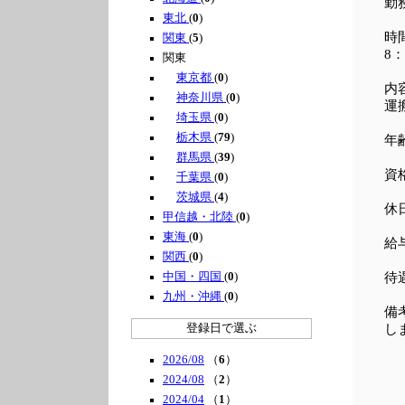
勤
東北
(
0
)
時間
関東
(
5
)
8
関東
東京都
(
0
)
内
神奈川県
(
0
)
運
埼玉県
(
0
)
栃木県
(
79
)
年
群馬県
(
39
)
資
千葉県
(
0
)
茨城県
(
4
)
休
甲信越・北陸
(
0
)
東海
(
0
)
給
関西
(
0
)
中国・四国
(
0
)
待
九州・沖縄
(
0
)
備
登録日で選ぶ
し
2026/08
（
6
）
2024/08
（
2
）
2024/04
（
1
）