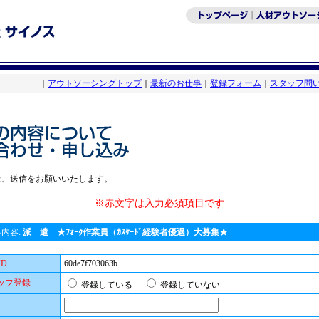
｜
アウトソーシングトップ
｜
最新のお仕事
｜
登録フォーム
｜
スタッフ問
上、送信をお願いいたします。
※赤文字は入力必須項目です
内容:
派 遣 ★ﾌｫｰｸ作業員（ｶｽｹｰﾄﾞ経験者優遇）大募集★
ID
60de7f703063b
ッフ登録
登録している
登録していない