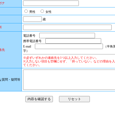
ガナ
男性
女性
歳
所
電話番号
携帯電話番号
E-mail
（半角
絡先
字）
※必ずいずれかの連絡先を1つ以上入力してください。
※入力しない項目も空欄にせず、「持っていない」などの理由を
てください。
な質問・疑問等