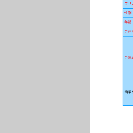
フリ
性別
年齢
ご住
ご連
簡単