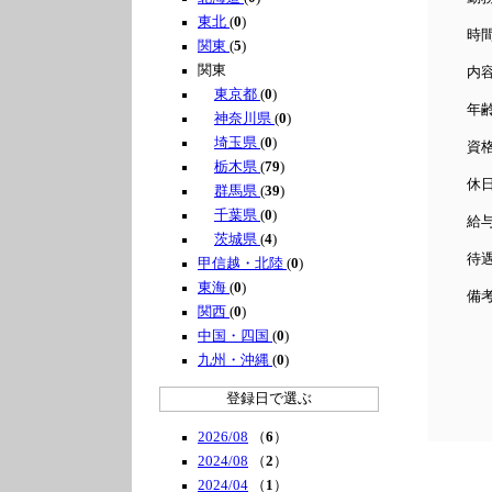
東北
(
0
)
時間
関東
(
5
)
関東
内
東京都
(
0
)
年
神奈川県
(
0
)
埼玉県
(
0
)
資
栃木県
(
79
)
休
群馬県
(
39
)
千葉県
(
0
)
給与
茨城県
(
4
)
待
甲信越・北陸
(
0
)
東海
(
0
)
備
関西
(
0
)
無
中国・四国
(
0
)
九州・沖縄
(
0
)
登録日で選ぶ
2026/08
（
6
）
2024/08
（
2
）
2024/04
（
1
）