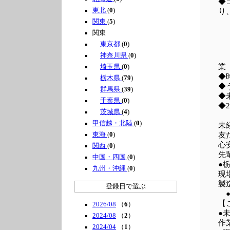
◆
東北
(
0
)
り
関東
(
5
)
関東
東京都
(
0
)
神奈川県
(
0
)
埼玉県
(
0
)
◆
栃木県
(
79
)
◆
群馬県
(
39
)
◆
千葉県
(
0
)
◆
茨城県
(
4
)
甲信越・北陸
(
0
)
未
東海
(
0
)
友
心
関西
(
0
)
先
中国・四国
(
0
)
●
九州・沖縄
(
0
)
現
製
登録日で選ぶ
●
【
2026/08
（
6
）
●
2024/08
（
2
）
作
2024/04
（
1
）