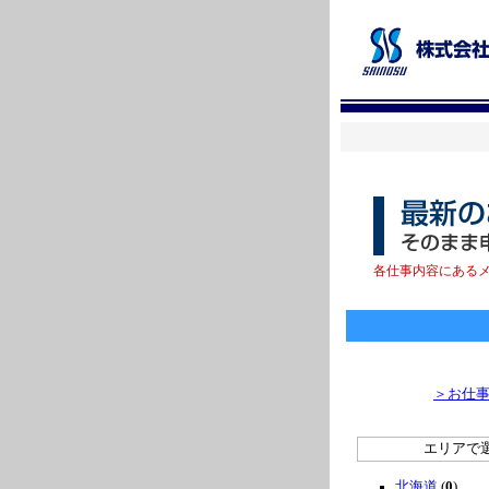
各仕事内容にある
＞お仕
エリアで
北海道
(
0
)