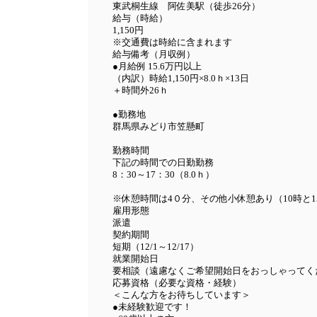
東武桐生線 阿佐美駅（徒歩26分）
給与（時給）
1,150円
※交通費は時給に含まれます
給与備考（月収例）
）
●月給例 15.6万円以上
（内訳）時給1,150円×8.0ｈ×13日
＋時間外26ｈ
●勤務地
群馬県みどり市笠懸町
勤務時間
下記の時間での日勤勤務
8：30～17：30（8.0ｈ）
※休憩時間は4０分、その他小休憩あり（10時と1
雇用形態
派遣
契約期間
短期（12/1～12/17）
就業開始日
要相談（遠慮なくご希望開始日をおっしゃってく
応募資格（必要な資格・経験）
＜こんな方をお待ちしています＞
●未経験歓迎です！