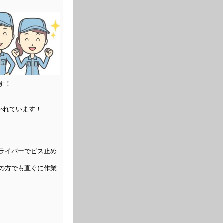
す！
！
かれています！
ライバーでビス止め
の方でも直ぐに作業