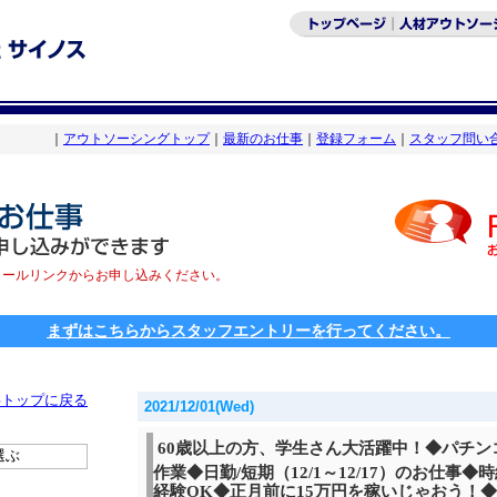
｜
アウトソーシングトップ
｜
最新のお仕事
｜
登録フォーム
｜
スタッフ問い
メールリンクからお申し込みください。
まずはこちらからスタッフエントリーを行ってください。
事トップに戻る
2021/12/01(
Wed
)
60歳以上の方、学生さん大活躍中！◆パチン
選ぶ
作業◆日勤/短期（12/1～12/17）のお仕事◆時
経験OK◆正月前に15万円を稼いじゃおう！◆