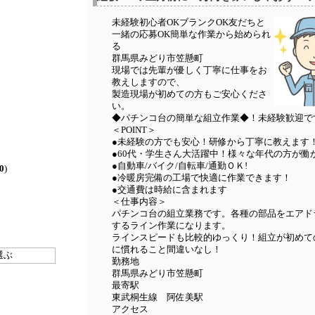
未経験初心者OKブランクOK友だちと
一緒の応募OK簡単な作業から始められ
る
群馬県みどり市笠懸町
現場では先輩が優しく丁寧に仕事をお
教えしますので、
製造現場が初めての方もご安心くださ
い。
◆パチンコ台の簡単な組立作業◆！未経験歓迎で
＜POINT＞
●未経験の方でも安心！研修から丁寧に教えます
●60代・学生さん大活躍中！様々な年代の方が働
●自動車/バイク/自転車/通勤ＯＫ!
0
)
●冷暖房完備の工場で快適に作業できます！
●交通費は時給に含まれます
＜仕事内容＞
パチンコ台の組立業務です。各種の部品をエアド
するライン作業になります。
ラインスピードも比較的ゆっくり！組立が初めて
に慣れること間違いなし！
選ぶ
勤務地
群馬県みどり市笠懸町
最寄駅
東武桐生線 阿佐美駅
アクセス