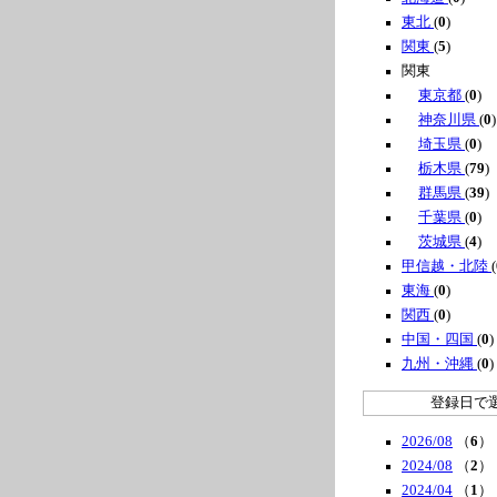
東北
(
0
)
関東
(
5
)
関東
東京都
(
0
)
神奈川県
(
0
)
埼玉県
(
0
)
栃木県
(
79
)
群馬県
(
39
)
千葉県
(
0
)
茨城県
(
4
)
甲信越・北陸
(
東海
(
0
)
関西
(
0
)
中国・四国
(
0
)
九州・沖縄
(
0
)
登録日で
2026/08
（
6
）
2024/08
（
2
）
2024/04
（
1
）